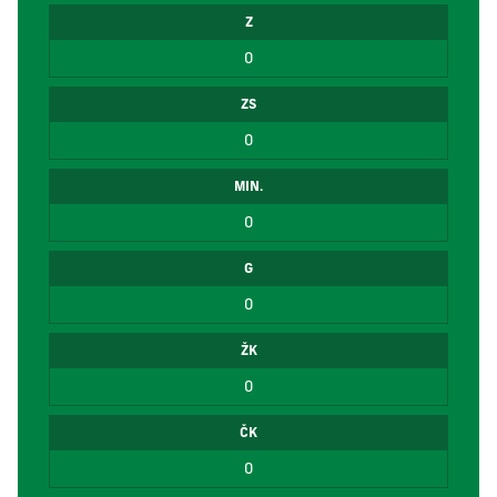
Z
0
ZS
0
MIN.
0
G
0
ŽK
0
ČK
0