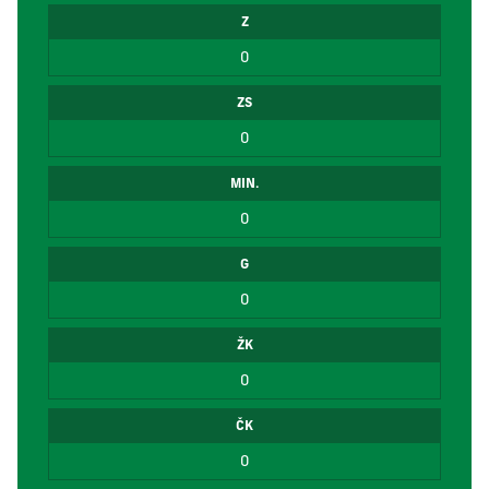
Z
0
ZS
0
MIN.
0
G
0
ŽK
0
ČK
0