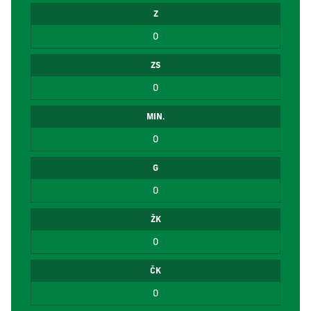
Z
0
ZS
0
MIN.
0
G
0
ŽK
0
ČK
0