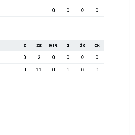
0
0
0
0
Z
ZS
MIN.
G
ŽK
ČK
0
2
0
0
0
0
0
11
0
1
0
0