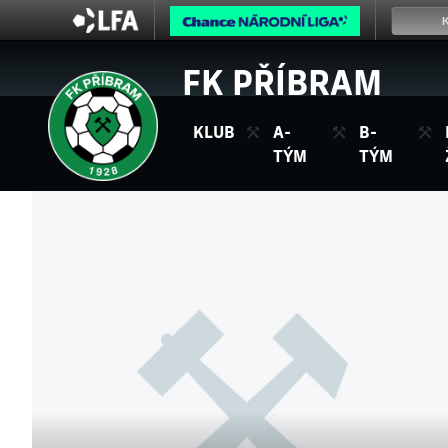
FK PŘÍBRAM
KLUB
A-
B-
TÝM
TÝM