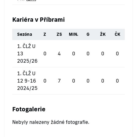
Kariéra v Příbrami
Sezóna
Z
ZS
MIN.
G
ŽK
ČK
1. ČLŽ U
13
0
4
0
0
0
0
2025/26
1. ČLŽ U
12 9-16
0
7
0
0
0
0
2024/25
Fotogalerie
Nebyly nalezeny žádné fotografie.