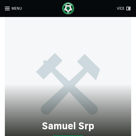
MENU
VÍCE
Samuel Srp