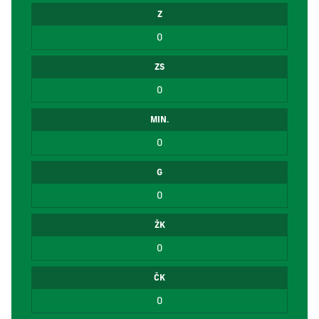
Z
0
ZS
0
MIN.
0
G
0
ŽK
0
ČK
0