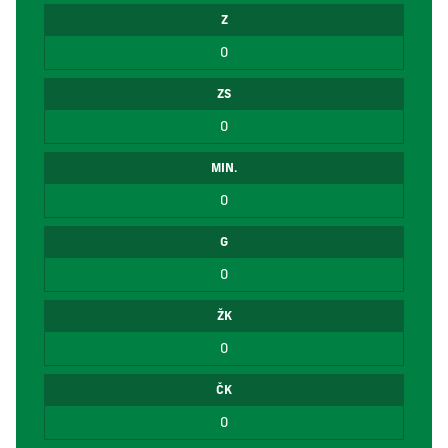
Z
0
ZS
0
MIN.
0
G
0
ŽK
0
ČK
0