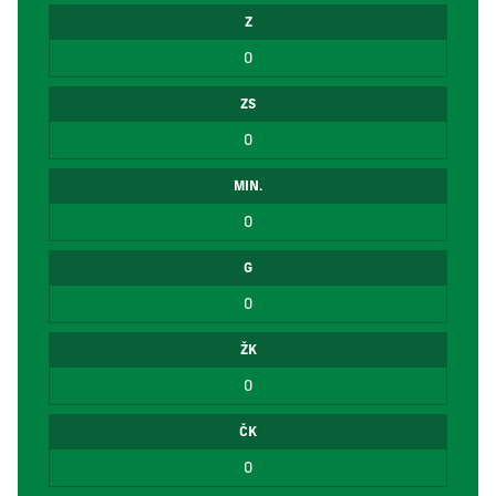
Z
0
ZS
0
MIN.
0
G
0
ŽK
0
ČK
0