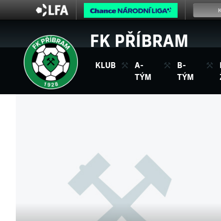
FK PŘÍBRAM
KLUB
A-
B-
TÝM
TÝM