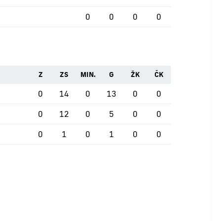
0
0
0
0
Z
ZS
MIN.
G
ŽK
ČK
0
14
0
13
0
0
0
12
0
5
0
0
0
1
0
1
0
0