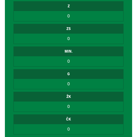
Z
0
ZS
0
MIN.
0
G
0
ŽK
0
ČK
0