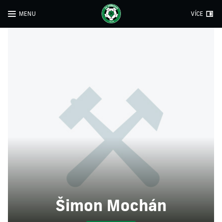
MENU
VÍCE
Šimon Mochán