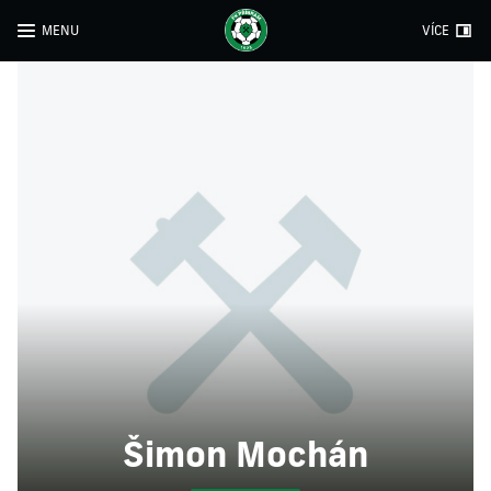
MENU
VÍCE
Šimon Mochán