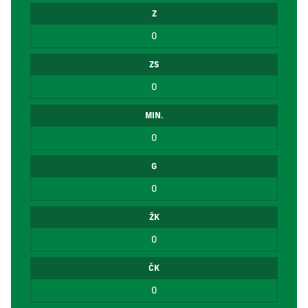
Z
0
ZS
0
MIN.
0
G
0
ŽK
0
ČK
0