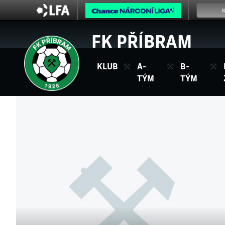
FK PŘÍBRAM
KLUB
A-
B-
TÝM
TÝM