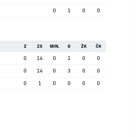
0
1
0
0
Z
ZS
MIN.
G
ŽK
ČK
0
14
0
1
0
0
0
14
0
3
0
0
0
1
0
0
0
0