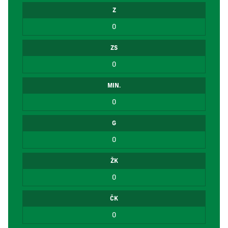
Z
0
ZS
0
MIN.
0
G
0
ŽK
0
ČK
0