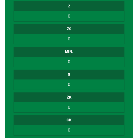
Z
0
ZS
0
MIN.
0
G
0
ŽK
0
ČK
0