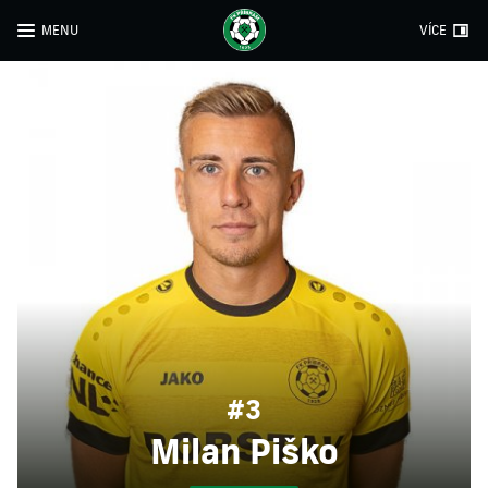
MENU
VÍCE
#3
Milan Piško