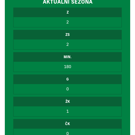
AKTUÁLNÍ SEZÓNA
Z
2
ZS
2
MIN.
180
G
0
ŽK
1
ČK
0