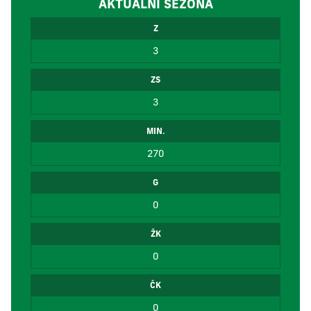
AKTUÁLNÍ SEZÓNA
Z
3
ZS
3
MIN.
270
G
0
ŽK
0
ČK
0