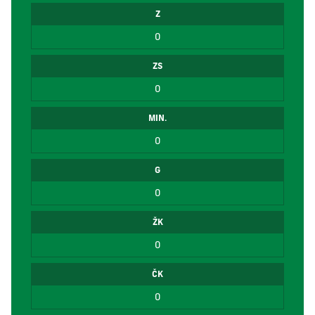
Z
0
ZS
0
MIN.
0
G
0
ŽK
0
ČK
0