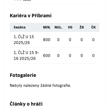
Kariéra v Příbrami
Sezóna
MIN.
NUL.
VG
ŽK
ČK
1. ČLŽ U 15
800
0
0
0
0
2025/26
1. ČLŽ U 15 9-
600
0
0
0
0
16 2025/26
Fotogalerie
Nebyly nalezeny žádné fotografie.
Články o hráči