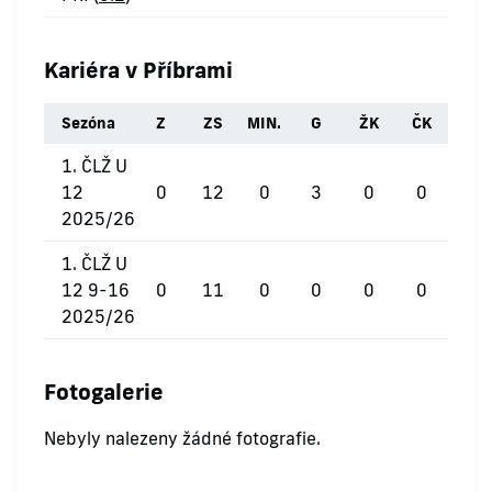
Kariéra v Příbrami
Sezóna
Z
ZS
MIN.
G
ŽK
ČK
1. ČLŽ U
12
0
12
0
3
0
0
2025/26
1. ČLŽ U
12 9-16
0
11
0
0
0
0
2025/26
Fotogalerie
Nebyly nalezeny žádné fotografie.