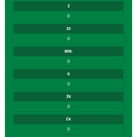
Z
0
ZS
0
MIN.
0
G
0
ŽK
0
ČK
0