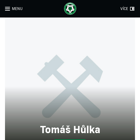
MENU
VÍCE
Tomáš Hůlka