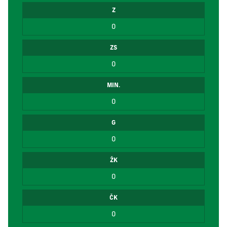
Z
0
ZS
0
MIN.
0
G
0
ŽK
0
ČK
0