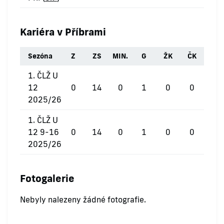
Kariéra v Příbrami
Sezóna
Z
ZS
MIN.
G
ŽK
ČK
1. ČLŽ U
12
0
14
0
1
0
0
2025/26
1. ČLŽ U
12 9-16
0
14
0
1
0
0
2025/26
Fotogalerie
Nebyly nalezeny žádné fotografie.