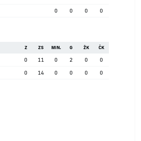
0
0
0
0
Z
ZS
MIN.
G
ŽK
ČK
0
11
0
2
0
0
0
14
0
0
0
0