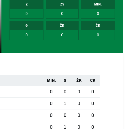
Z
ZS
MIN.
0
0
0
G
ŽK
ČK
0
0
0
MIN.
G
ŽK
ČK
0
0
0
0
0
1
0
0
0
0
0
0
0
1
0
0