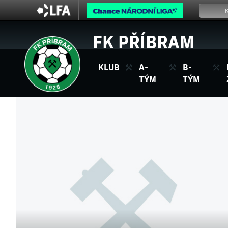
FK PŘÍBRAM
KLUB
A-
B-
TÝM
TÝM