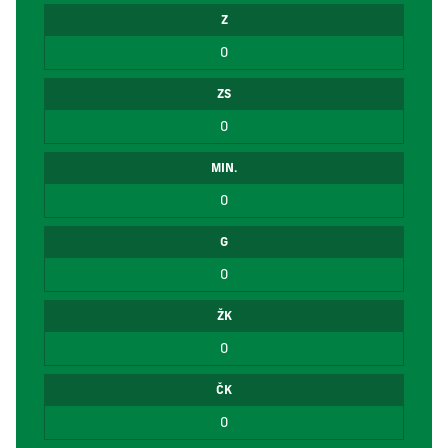
Z
0
ZS
0
MIN.
0
G
0
ŽK
0
ČK
0