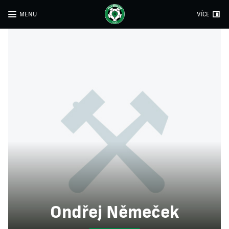
MENU
VÍCE
Ondřej Němeček