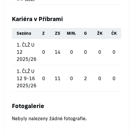
Kariéra v Příbrami
Sezóna
Z
ZS
MIN.
G
ŽK
ČK
1. ČLŽ U
12
0
14
0
0
0
0
2025/26
1. ČLŽ U
12 9-16
0
11
0
2
0
0
2025/26
Fotogalerie
Nebyly nalezeny žádné fotografie.