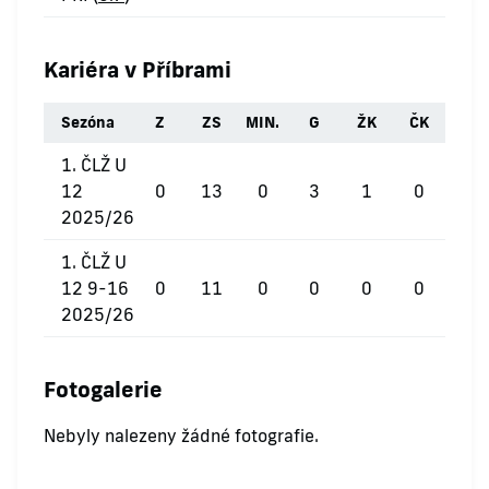
Kariéra v Příbrami
Sezóna
Z
ZS
MIN.
G
ŽK
ČK
1. ČLŽ U
12
0
13
0
3
1
0
2025/26
1. ČLŽ U
12 9-16
0
11
0
0
0
0
2025/26
Fotogalerie
Nebyly nalezeny žádné fotografie.