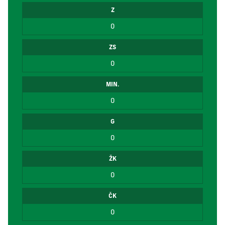
Z
0
ZS
0
MIN.
0
G
0
ŽK
0
ČK
0