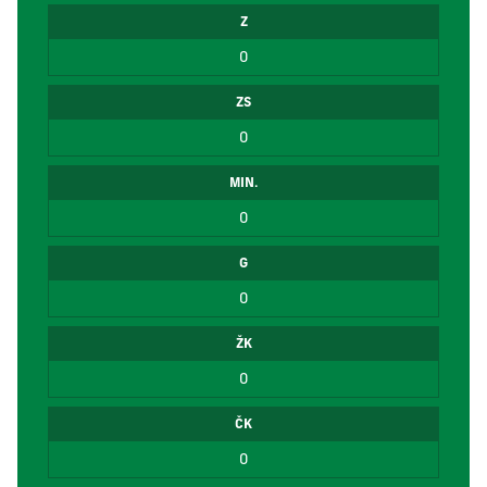
Z
0
ZS
0
MIN.
0
G
0
ŽK
0
ČK
0