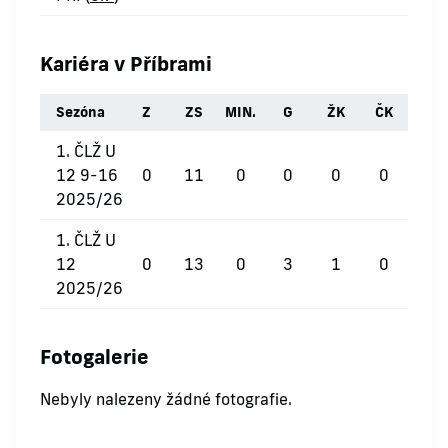
Kariéra v Příbrami
Sezóna
Z
ZS
MIN.
G
ŽK
ČK
1. ČLŽ U
12 9-16
0
11
0
0
0
0
2025/26
1. ČLŽ U
12
0
13
0
3
1
0
2025/26
Fotogalerie
Nebyly nalezeny žádné fotografie.