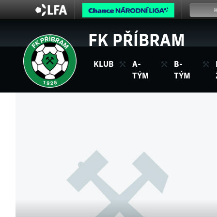
FK PŘÍBRAM
KLUB
A-
B-
TÝM
TÝM