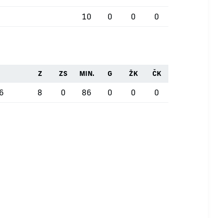
10
0
0
0
Z
ZS
MIN.
G
ŽK
ČK
26
8
0
86
0
0
0