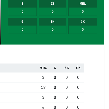
Z
ZS
MIN.
0
0
0
G
ŽK
ČK
0
0
0
MIN.
G
ŽK
ČK
3
0
0
0
18
0
0
0
3
0
0
0
4
0
0
0