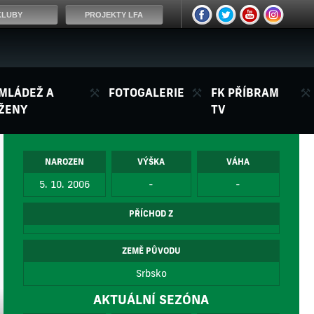
KLUBY
PROJEKTY LFA
MLÁDEŽ A
FOTOGALERIE
FK PŘÍBRAM
ŽENY
TV
NAROZEN
VÝŠKA
VÁHA
5. 10. 2006
-
-
PŘÍCHOD Z
ZEMĚ PŮVODU
Srbsko
AKTUÁLNÍ SEZÓNA