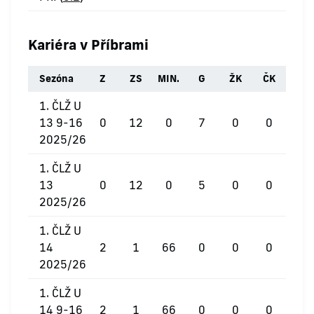
Kariéra v Příbrami
Sezóna
Z
ZS
MIN.
G
ŽK
ČK
1. ČLŽ U
13 9-16
0
12
0
7
0
0
2025/26
1. ČLŽ U
13
0
12
0
5
0
0
2025/26
1. ČLŽ U
14
2
1
66
0
0
0
2025/26
1. ČLŽ U
14 9-16
2
1
66
0
0
0