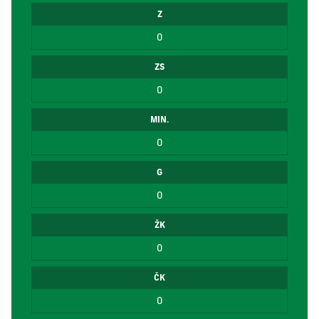
Z
0
ZS
0
MIN.
0
G
0
ŽK
0
ČK
0