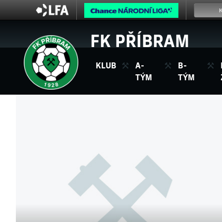
FK PŘÍBRAM
KLUB
A-
B-
TÝM
TÝM