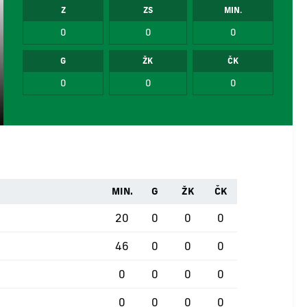
Z
ZS
MIN.
0
0
0
G
ŽK
ČK
0
0
0
MIN.
G
ŽK
ČK
20
0
0
0
46
0
0
0
0
0
0
0
0
0
0
0