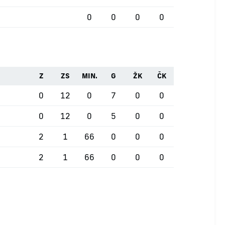
0
0
0
0
Z
ZS
MIN.
G
ŽK
ČK
0
12
0
7
0
0
0
12
0
5
0
0
2
1
66
0
0
0
2
1
66
0
0
0