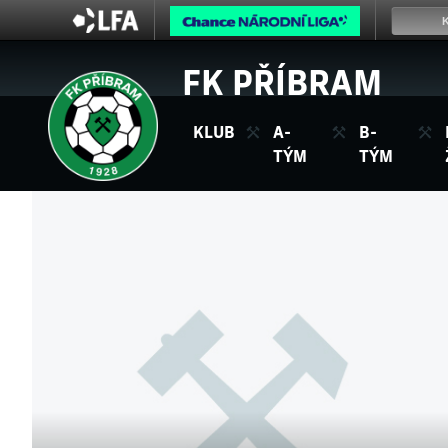
FK PŘÍBRAM
KLUB
A-
B-
TÝM
TÝM