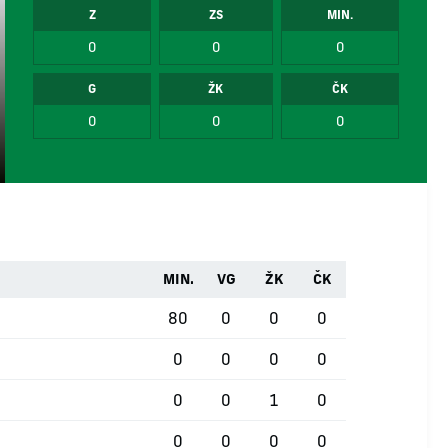
Z
ZS
MIN.
0
0
0
G
ŽK
ČK
0
0
0
MIN.
VG
ŽK
ČK
80
0
0
0
0
0
0
0
0
0
1
0
0
0
0
0