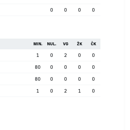
0
0
0
0
MIN.
NUL.
VG
ŽK
ČK
1
0
2
0
0
80
0
0
0
0
80
0
0
0
0
1
0
2
1
0