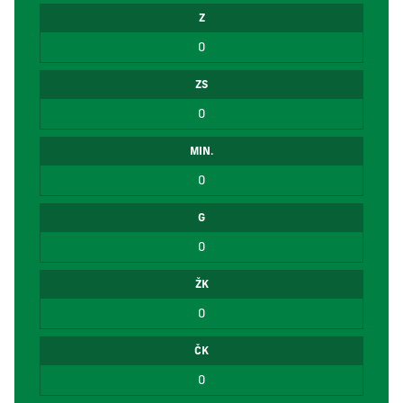
Z
0
ZS
0
MIN.
0
G
0
ŽK
0
ČK
0