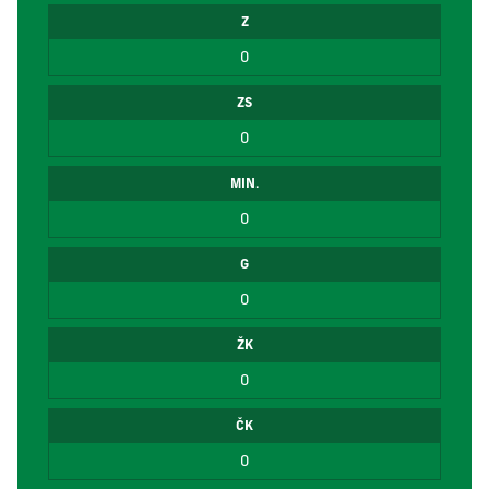
Z
0
ZS
0
MIN.
0
G
0
ŽK
0
ČK
0