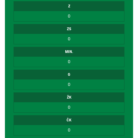
Z
0
ZS
0
MIN.
0
G
0
ŽK
0
ČK
0