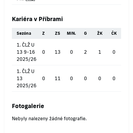
Kariéra v Příbrami
Sezóna
Z
ZS
MIN.
G
ŽK
ČK
1. ČLŽ U
13 9-16
0
13
0
2
1
0
2025/26
1. ČLŽ U
13
0
11
0
0
0
0
2025/26
Fotogalerie
Nebyly nalezeny žádné fotografie.