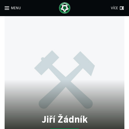
MENU
VÍCE
Jiří Žádník