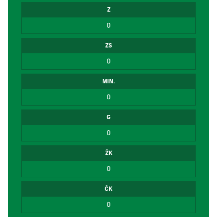
Z
0
ZS
0
MIN.
0
G
0
ŽK
0
ČK
0