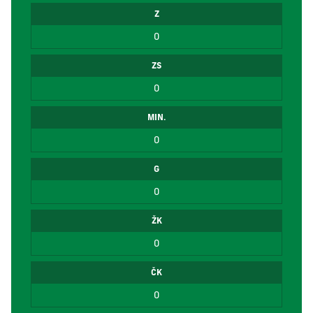
Z
0
ZS
0
MIN.
0
G
0
ŽK
0
ČK
0