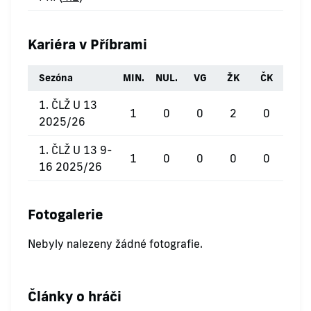
Kariéra v Příbrami
Sezóna
MIN.
NUL.
VG
ŽK
ČK
1. ČLŽ U 13
1
0
0
2
0
2025/26
1. ČLŽ U 13 9-
1
0
0
0
0
16 2025/26
Fotogalerie
Nebyly nalezeny žádné fotografie.
Články o hráči