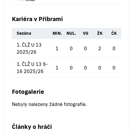
Kariéra v Příbrami
Sezóna
MIN.
NUL.
VG
ŽK
ČK
1. ČLŽ U 13
1
0
0
2
0
2025/26
1. ČLŽ U 13 9-
1
0
0
0
0
16 2025/26
Fotogalerie
Nebyly nalezeny žádné fotografie.
Články o hráči