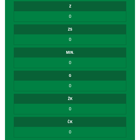
Z
0
ZS
0
MIN.
0
G
0
ŽK
0
ČK
0