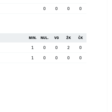
0
0
0
0
MIN.
NUL.
VG
ŽK
ČK
1
0
0
2
0
1
0
0
0
0