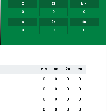
Z
ZS
MIN.
0
0
0
G
ŽK
ČK
0
0
0
MIN.
VG
ŽK
ČK
0
0
0
0
0
0
0
0
0
0
0
0
0
0
0
0