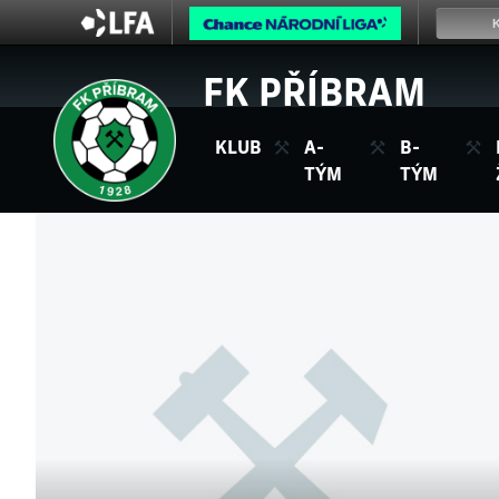
FK PŘÍBRAM
KLUB
A-
B-
TÝM
TÝM