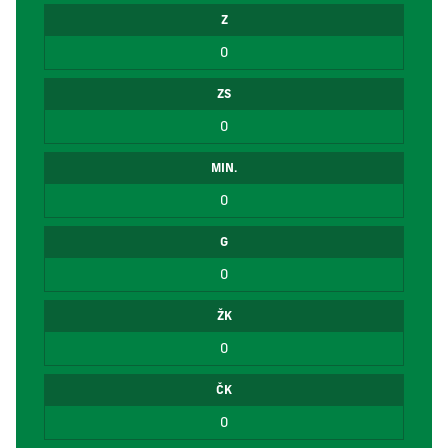
Z
0
ZS
0
MIN.
0
G
0
ŽK
0
ČK
0