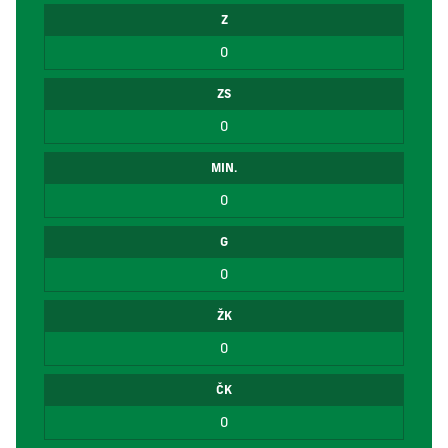
Z
0
ZS
0
MIN.
0
G
0
ŽK
0
ČK
0