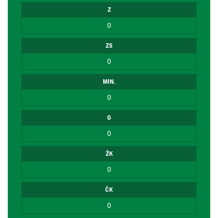
Z
0
ZS
0
MIN.
0
G
0
ŽK
0
ČK
0