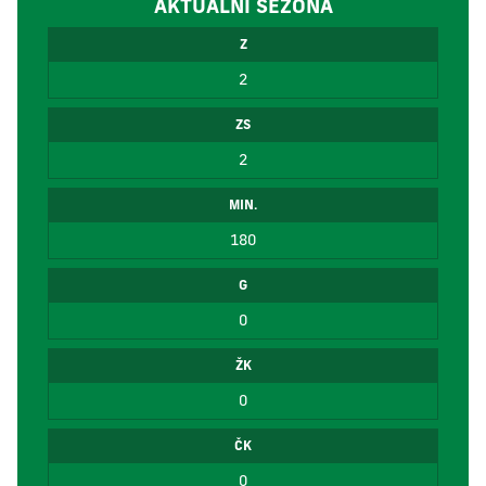
AKTUÁLNÍ SEZÓNA
Z
2
ZS
2
MIN.
180
G
0
ŽK
0
ČK
0