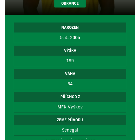
OBRÁNCE
NAROZEN
5. 4. 2005
VÝŠKA
199
VÁHA
84
PŘÍCHOD Z
MFK Vyškov
ZEMĚ PŮVODU
Senegal