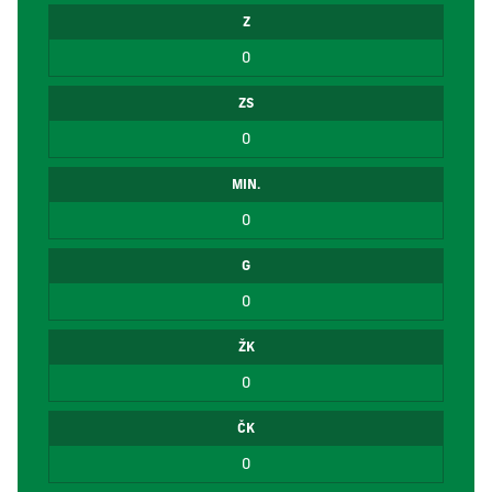
Z
0
ZS
0
MIN.
0
G
0
ŽK
0
ČK
0