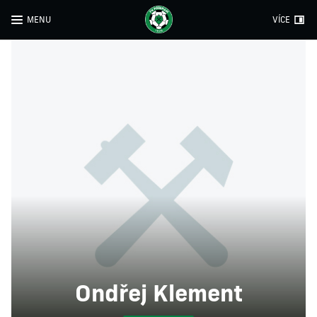
MENU
VÍCE
Ondřej Klement