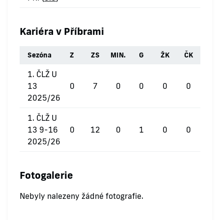
Kariéra v Příbrami
Sezóna
Z
ZS
MIN.
G
ŽK
ČK
1. ČLŽ U
13
0
7
0
0
0
0
2025/26
1. ČLŽ U
13 9-16
0
12
0
1
0
0
2025/26
Fotogalerie
Nebyly nalezeny žádné fotografie.