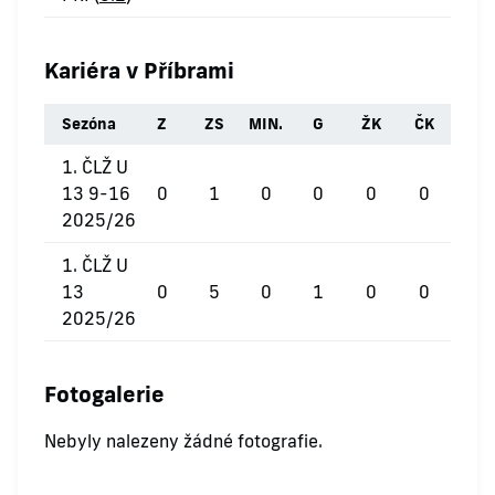
Kariéra v Příbrami
Sezóna
Z
ZS
MIN.
G
ŽK
ČK
1. ČLŽ U
13 9-16
0
1
0
0
0
0
2025/26
1. ČLŽ U
13
0
5
0
1
0
0
2025/26
Fotogalerie
Nebyly nalezeny žádné fotografie.