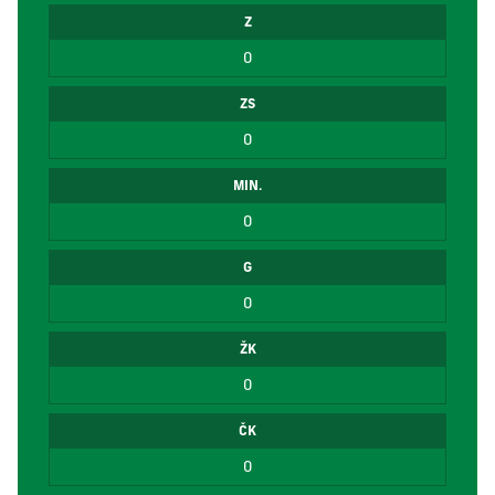
Z
0
ZS
0
MIN.
0
G
0
ŽK
0
ČK
0