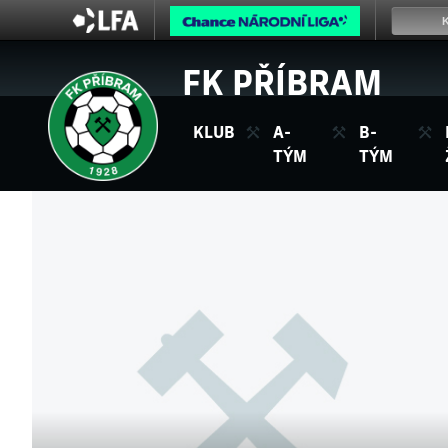
FK PŘÍBRAM
KLUB
A-
B-
TÝM
TÝM