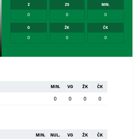
Z
ZS
MIN.
0
0
0
G
ŽK
ČK
0
0
0
MIN.
VG
ŽK
ČK
0
0
0
0
MIN.
NUL.
VG
ŽK
ČK