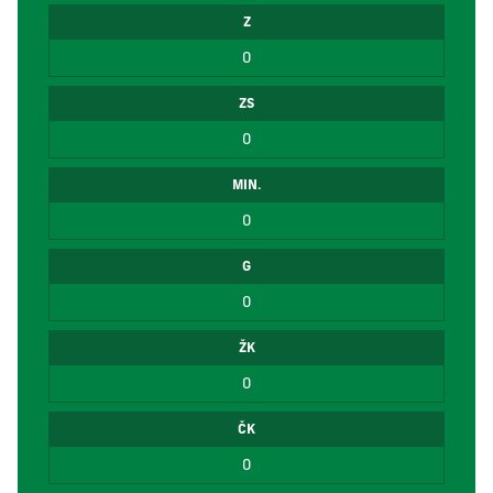
Z
0
ZS
0
MIN.
0
G
0
ŽK
0
ČK
0