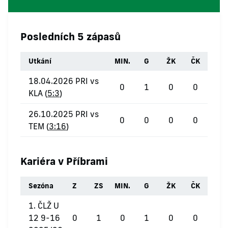
Posledních 5 zápasů
Utkání
MIN.
G
ŽK
ČK
18.04.2026 PRI vs
0
1
0
0
KLA (
5:3
)
26.10.2025 PRI vs
0
0
0
0
TEM (
3:16
)
Kariéra v Příbrami
Sezóna
Z
ZS
MIN.
G
ŽK
ČK
1. ČLŽ U
12 9-16
0
1
0
1
0
0