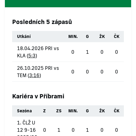
Posledních 5 zápasů
Utkání
MIN.
G
ŽK
ČK
18.04.2026 PRI vs
0
1
0
0
KLA (
5:3
)
26.10.2025 PRI vs
0
0
0
0
TEM (
3:16
)
Kariéra v Příbrami
Sezóna
Z
ZS
MIN.
G
ŽK
ČK
1. ČLŽ U
12 9-16
0
1
0
1
0
0