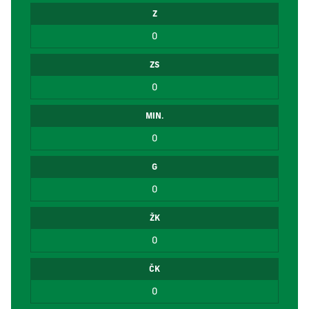
Z
0
ZS
0
MIN.
0
G
0
ŽK
0
ČK
0