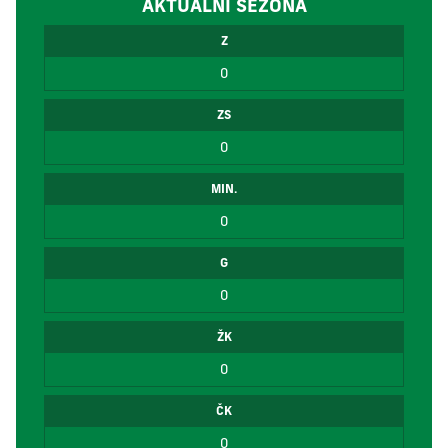
AKTUÁLNÍ SEZÓNA
Z
0
ZS
0
MIN.
0
G
0
ŽK
0
ČK
0