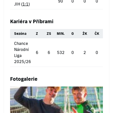
90
0
0
0
JIH (
1:1
)
Kariéra v Příbrami
Sezóna
Z
ZS
MIN.
G
ŽK
ČK
Chance
Národní
6
6
532
0
2
0
Liga
2025/26
Fotogalerie