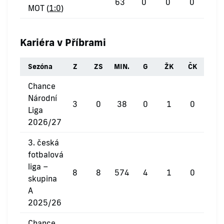
63
0
0
0
MOT (
1:0
)
Kariéra v Příbrami
Sezóna
Z
ZS
MIN.
G
ŽK
ČK
Chance
Národní
3
0
38
0
1
0
Liga
2026/27
3. česká
fotbalová
liga –
8
8
574
4
1
0
skupina
A
2025/26
Chance