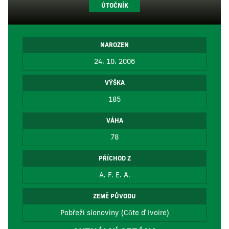
ÚTOČNÍK
NAROZEN
24. 10. 2006
VÝŠKA
185
VÁHA
78
PŘÍCHOD Z
A. F. E. A.
ZEMĚ PŮVODU
Pobřeží slonoviny (Côte ď Ivoire)