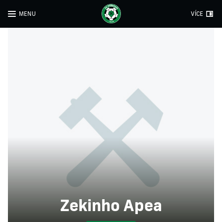
MENU
VÍCE
Zekinho Apea