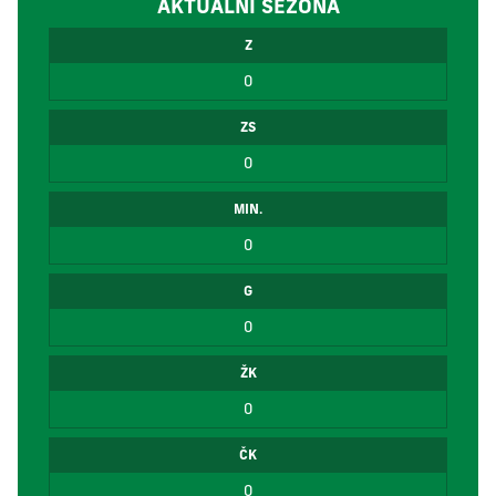
AKTUÁLNÍ SEZÓNA
Z
0
ZS
0
MIN.
0
G
0
ŽK
0
ČK
0