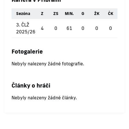
Sezóna
Z
ZS
MIN.
G
ŽK
ČK
3. ČLŽ
4
0
61
0
0
0
2025/26
Fotogalerie
Nebyly nalezeny žádné fotografie.
Články o hráči
Nebyly nalezeny žádné články.