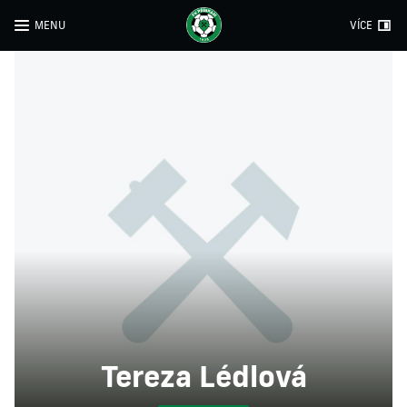
MENU
VÍCE
Tereza Lédlová