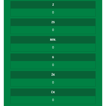
Z
0
ZS
0
MIN.
0
G
0
ŽK
0
ČK
0