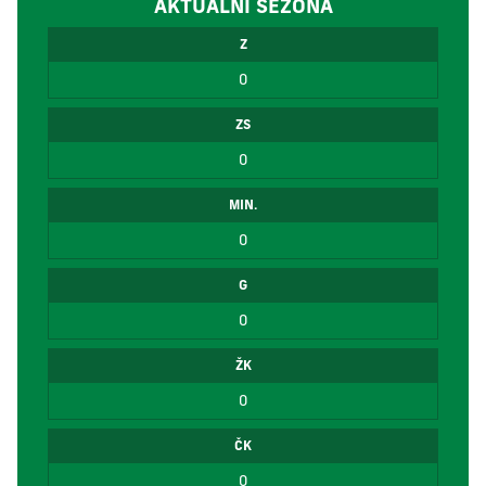
AKTUÁLNÍ SEZÓNA
Z
0
ZS
0
MIN.
0
G
0
ŽK
0
ČK
0