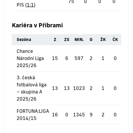
75
0
0
0
PIS (
1:1
)
Kariéra v Příbrami
Sezóna
Z
ZS
MIN.
G
ŽK
ČK
Chance
Národní Liga
15
6
597
2
1
0
2025/26
3. česká
fotbalová liga
13
13
1023
2
1
0
– skupina A
2025/26
FORTUNA:LIGA
16
0
1345
9
2
0
2014/15