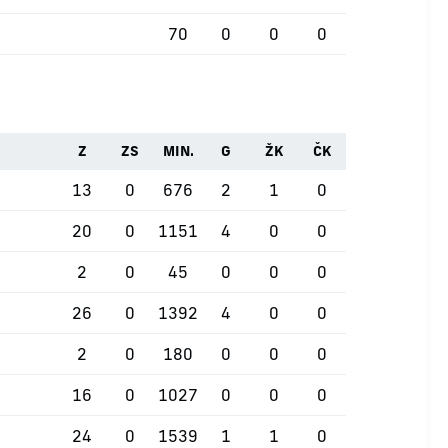
70
0
0
0
Z
ZS
MIN.
G
ŽK
ČK
13
0
676
2
1
0
20
0
1151
4
0
0
2
0
45
0
0
0
26
0
1392
4
0
0
2
0
180
0
0
0
16
0
1027
0
0
0
24
0
1539
1
1
0