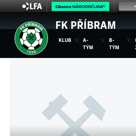
FK PŘÍBRAM
KLUB
A-
B-
TÝM
TÝM