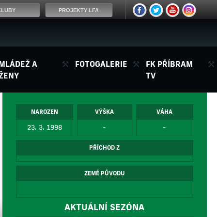
KLUBY
PROJEKTY LFA
MLÁDEŽ A
FOTOGALERIE
FK PŘÍBRAM
ŽENY
TV
NAROZEN
VÝŠKA
VÁHA
23. 3. 1998
-
-
PŘÍCHOD Z
ZEMĚ PŮVODU
AKTUÁLNÍ SEZÓNA