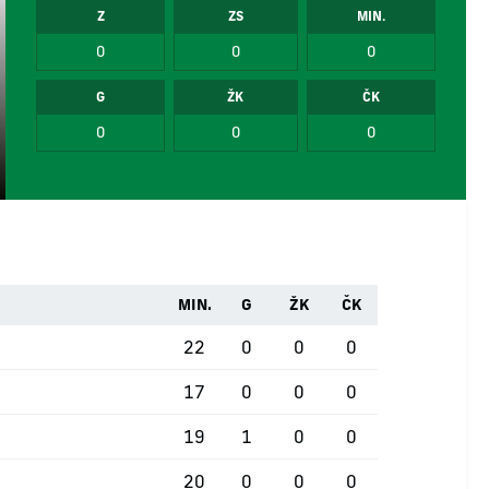
Z
ZS
MIN.
0
0
0
G
ŽK
ČK
0
0
0
MIN.
G
ŽK
ČK
22
0
0
0
17
0
0
0
19
1
0
0
20
0
0
0