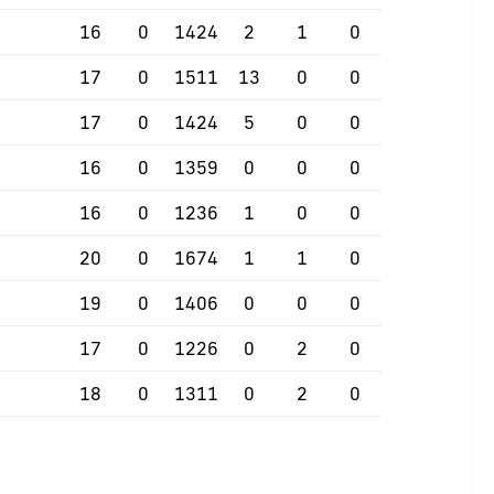
16
0
1424
2
1
0
17
0
1511
13
0
0
17
0
1424
5
0
0
16
0
1359
0
0
0
16
0
1236
1
0
0
20
0
1674
1
1
0
19
0
1406
0
0
0
17
0
1226
0
2
0
18
0
1311
0
2
0