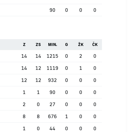
90
0
0
0
Z
ZS
MIN.
G
ŽK
ČK
14
14
1215
0
2
0
14
12
1119
0
1
0
12
12
932
0
0
0
1
1
90
0
0
0
2
0
27
0
0
0
8
8
676
1
0
0
1
0
44
0
0
0