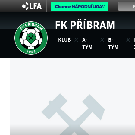
FK PŘÍBRAM
KLUB
A-
B-
TÝM
TÝM