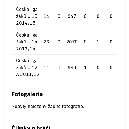
Česká liga
žáků U 15
14
0
947
0
0
0
2014/15
Česká liga
žáků U 14
23
0
2070
0
1
0
2013/14
Česká liga
žáků U 12
11
0
990
1
0
0
A 2011/12
Fotogalerie
Nebyly nalezeny žádné fotografie.
Články o hráči