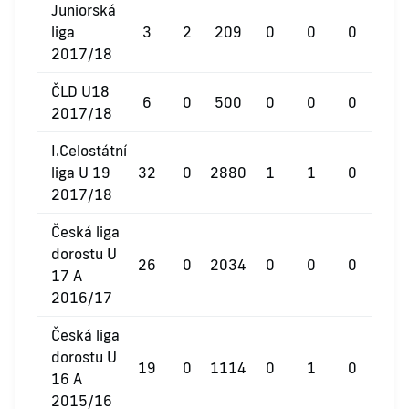
Juniorská
liga
3
2
209
0
0
0
2017/18
ČLD U18
6
0
500
0
0
0
2017/18
I.Celostátní
liga U 19
32
0
2880
1
1
0
2017/18
Česká liga
dorostu U
26
0
2034
0
0
0
17 A
2016/17
Česká liga
dorostu U
19
0
1114
0
1
0
16 A
2015/16