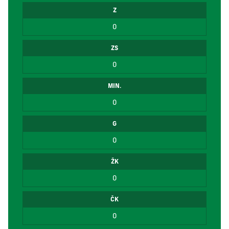
Z
0
ZS
0
MIN.
0
G
0
ŽK
0
ČK
0